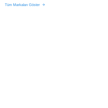
Tüm Markaları Göster
PEKCAN HAVUZ
Yüzme Havuzu,
Sauna, Spa ,
Wellness, Türk